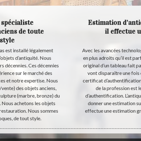
spécialiste
Estimation d’ant
nciens de toute
il effectue 
style
 est installé légalement
Avec les avancées technolog
objets d’antiquité. Nous
en plus adroits qu’il est par
urs décennies. Ces décennies
original d’un tableau fait pa
érience sur le marché des
vont disparaître une fois
ces et notre expertise. Nous
certificat d’authentificati
vente) des objets anciens,
de la profession est l
sculpture (marbre, bronze) du
d’authentification. L’anti
. Nous achetons les objets
donner une estimation sur 
ès restauration. Nous sommes
effectue une estimation grat
ques, de tout style.