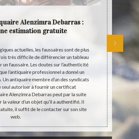
iquaire Alenzimra Debarras :
Antiqu
une estimation gratuite
expert
iques actuelles, les faussaires sont de plus
Par notre pr
fois très difficile de différencier un tableau
valeur des
r un faussaire. Les doutes sur l’authenticité
sécurité, 
 que l’antiquaire professionnel a donné un
toujours dan
on. Un antiquaire membre d’un des syndicats
Debarras é
e seul autoriser à fournir un certificat
d’héritage o
quaire Alenzimra Debarras peut par la suite
avis du nota
la valeur d’un objet qu’il a authentifié. Il
émissaire de 
uite, il suffit de le contacter sur son site
circonstance.
web.