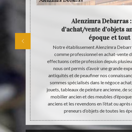
ui le
Alenzimra Debarras : 
d’achat/vente d’objets a
époque et tout 
iellement dans
Notre établissement Alenzimra Debarras
e aux objets
comme professionnel en achat-vente d’
L’antiquaire
effectuons cette profession depuis plusie
p récent pour
nous ont permis d’avoir une grande exp
e fait, le
antiquités et de peaufiner nos connaissan
esser à tout
sommes spécialisés dans le négoce achat/
pondent à leur
jouets, tableaux de peinture ancienne, de 
 Debarras dans
mobilier ancien et des meubles d’époque
e.
anciens et les revendons en l’état ou apr
preneurs d’objets de toutes les épo