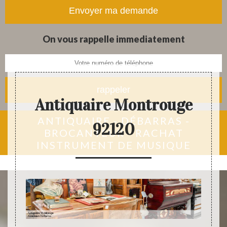
tapis et objets anciens
On vous rappelle immediatement
Antiquaire Montrouge
ANTIQUAIRE - DÉBARRAS -
92120
BROCANTEUR - RACHAT
INSTRUMENT DE MUSIQUE