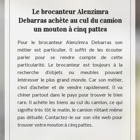
as :
Le brocanteur Alenzimra
Ant
té
Debarras achète au cul du camion
suc
un mouton à cinq pattes
 le XXe
iner la
Pour le brocanteur Alenzimra Debarras son
Par no
 jouets
métier est particulier. Il suffit de les écouter
dépla
bleaux
parler pour se rendre compte de cette
ancien
rminent
particularité. Le brocanteur est toujours à la
sécuri
ésentez
recherche d’objets ou meubles pouvant
déplac
’est la
intéresser le plus grand monde. Car son métier,
Notre
ras. Il
c’est d’acheter et de vendre rapidement. Il va
Debarr
dispose
chiner partout dans le pays pour trouver le bien
de la 
nticité
rare. Il achète les biens au cul du camion, ce qui
biens.
tériels
signifie très tôt le matin, le camion n’étant même
notai
son site
pas déballé. Contactez-le sur son site web pour
L’ant
trouver votre mouton à cinq pattes.
établi
reten
établi