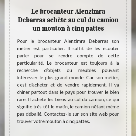
lon
Le brocanteur Alenzimra
Es
rras
Debarras achète au cul du camion
Ru
un mouton à cinq pattes
rras se
ité. Et
Pour le brocanteur Alenzimra Debarras son
ère à la
métier est particulier. Il suffit de les écouter
Si vou
t qu’un
parler pour se rendre compte de cette
ancie
que s’il
particularité. Le brocanteur est toujours à la
exacte
 Ainsi,
recherche d’objets ou meubles pouvant
un pro
classés
intéresser le plus grand monde. Car son métier,
Debar
uveau).
c’est d’acheter et de vendre rapidement. Il va
capabl
tue des
chiner partout dans le pays pour trouver le bien
sur vo
n et de
rare. Il achète les biens au cul du camion, ce qui
style 
ionales
signifie très tôt le matin, le camion n’étant même
dépend
ver les
pas déballé. Contactez-le sur son site web pour
circul
trouver votre mouton à cinq pattes.
antiqu
certifi