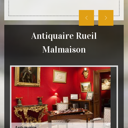
de vot
Antiquaire Rueil
Malmaison