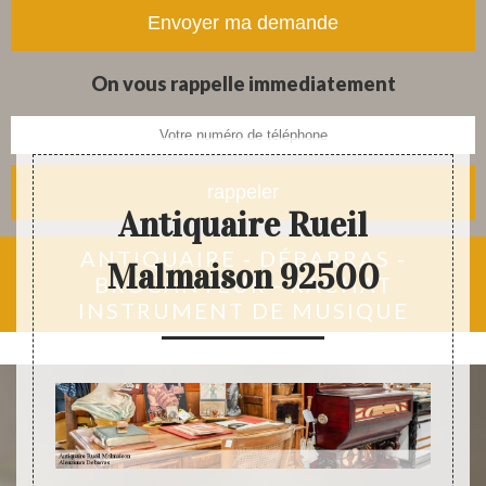
tapis et objets anciens
On vous rappelle immediatement
Antiquaire Rueil
ANTIQUAIRE - DÉBARRAS -
Malmaison 92500
BROCANTEUR - RACHAT
INSTRUMENT DE MUSIQUE