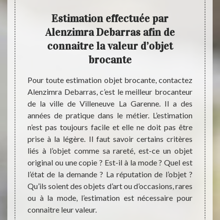
arras
Estimation effectuée par
Ale
igne
Alenzimra Debarras afin de
connaitre la valeur d’objet
brocante
ebarras
Il arr
e. Nous
succes
Pour toute estimation objet brocante, contactez
ésente.
d’appa
Alenzimra Debarras, c’est le meilleur brocanteur
’est un
profe
de la ville de Villeneuve La Garenne. Il a des
ussaire
Alenz
années de pratique dans le métier. L’estimation
er une
Garenn
n’est pas toujours facile et elle ne doit pas être
usieurs
savoir
prise à la légère. Il faut savoir certains critères
is vous
pour fa
liés à l’objet comme sa rareté, est-ce un objet
é. Vous
aisé p
original ou une copie ? Est-il à la mode ? Quel est
et vous
à leur 
l’état de la demande ? La réputation de l’objet ?
ments.
valeur
Qu’ils soient des objets d’art ou d’occasions, rares
seils.
ensuit
ou à la mode, l’estimation est nécessaire pour
connaitre leur valeur.