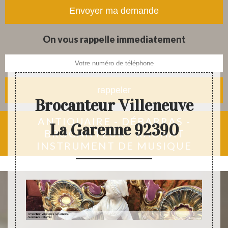
tapis et objets anciens
On vous rappelle immediatement
Brocanteur Villeneuve
ANTIQUAIRE - DÉBARRAS -
La Garenne 92390
BROCANTEUR - RACHAT
INSTRUMENT DE MUSIQUE