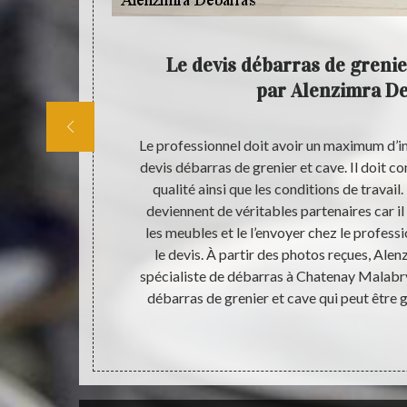
chez
Le devis débarras de grenie
par Alenzimra D
e (objets
Le professionnel doit avoir un maximum d’in
areils non
devis débarras de grenier et cave. Il doit co
reprise
qualité ainsi que les conditions de travail
savoir vos
deviennent de véritables partenaires car il 
uite pour vous
les meubles et le l’envoyer chez le profess
est donné
le devis. À partir des photos reçues, Alen
ors pour tout
spécialiste de débarras à Chatenay Malabry 
chez vous !
débarras de grenier et cave qui peut être g
n service de