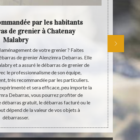
ommandée par les habitants
Ale
ras de grenier à Chatenay
Malabry
réaménagement de votre grenier ? Faites
A la recher
débarras de grenier Alenzimra Debarras. Elle
Alenzimra De
labry et a assuré le débarras de grenier de
encombrant
vec le professionnalisme de son équipe,
débarras 
ent, très recommandée par les particuliers.
disposons 
 expérimenté et sera efficace, peu importe la
profession
imra Debarras, vous pourrez profiter de
adressez-vo
 débarras gratuit, le débarras facturé ou le
disposition 
ut dépend de la valeur de vos objets à
débarrasser.