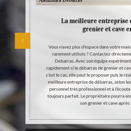
ras de
La meilleure entreprise 
grenier et cave e
enier ? Faites
Vous n’avez plus d’espace dans votre mai
 débarras de
rarement utilisés ? Contactez directeme
barras dispose
Debarras. Avec son équipe expérimenté
si vous avez
rapidement si le débarras de grenier et cave
st exactement
c’est le cas, elle peut le proposer puis le réal
iner le prix
meilleure entreprise de débarras, selon les
e maison, de
personnel très professionnel et à l’écoute 
toujours parfait. Le propriétaire pourra en
son grenier et cave après 