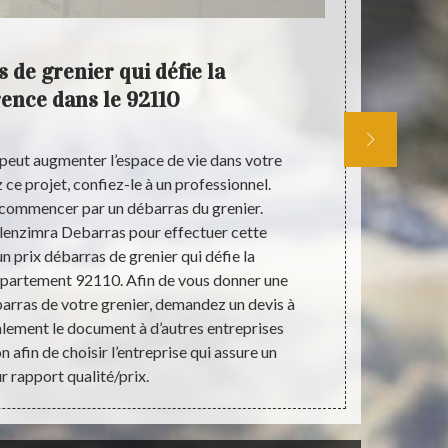
 de grenier qui défie la
ence dans le 92110
peut augmenter l’espace de vie dans votre
Vous avez 
 ce projet, confiez-le à un professionnel.
cherchez pa
commencer par un débarras du grenier.
pour vous !
Alenzimra Debarras pour effectuer cette
Debarras c
un prix débarras de grenier qui défie la
débarrasseur
épartement 92110. Afin de vous donner une
vous inquiéte
barras de votre grenier, demandez un devis à
à tout momen
lement le document à d’autres entreprises
prix, fai
 afin de choisir l’entreprise qui assure un
r rapport qualité/prix.