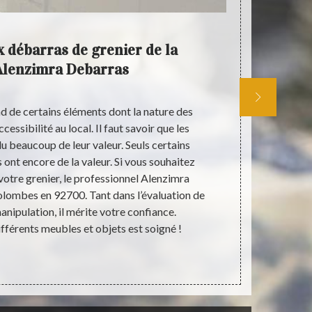
x débarras de grenier de la
L’ent
Alenzimra Debarras
d de certains éléments dont la nature des
Le débarras
cessibilité au local. Il faut savoir que les
opérations
 beaucoup de leur valeur. Seuls certains
transport de
 ont encore de la valeur. Si vous souhaitez
doit être 
votre grenier, le professionnel Alenzimra
jouets et 
olombes en 92700. Tant dans l’évaluation de
souvent
manipulation, il mérite votre confiance.
d’entreposer
ifférents meubles et objets est soigné !
fragiles o
Colombes 