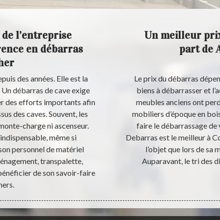
 de l’entreprise
Un meilleur pri
rence en débarras
part de 
her
uis des années. Elle est la
Le prix du débarras dépen
. Un débarras de cave exige
biens à débarrasser et l’ac
er des efforts importants afin
meubles anciens ont perdu
sus des caves. Souvent, les
mobiliers d’époque en bois
 monte-charge ni ascenseur.
faire le débarrassage de 
s indispensable, même si
Debarras est le meilleur à C
son personnel de matériel
l’objet que lors de sa 
ménagement, transpalette,
Auparavant, le tri des d
énéficier de son savoir-faire
hers.