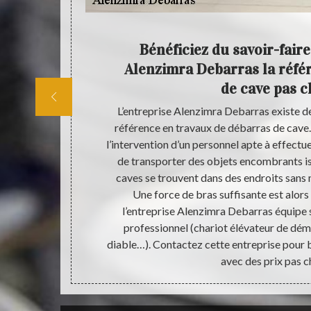
her à
Bénéficiez du savoir-faire
nzimra
Alenzimra Debarras la réfé
de cave pas c
arras basé à
L’entreprise Alenzimra Debarras existe dep
lier, celui du
référence en travaux de débarras de cave
 ces locaux
l’intervention d’un personnel apte à effectu
ont l’habitude
de transporter des objets encombrants is
 débarras de
caves se trouvent dans des endroits sans
nd les frais de
Une force de bras suffisante est alor
s. Sinon, pour
l’entreprise Alenzimra Debarras équipe 
ques.
professionnel (chariot élévateur de dé
diable…). Contactez cette entreprise pour b
avec des prix pas c