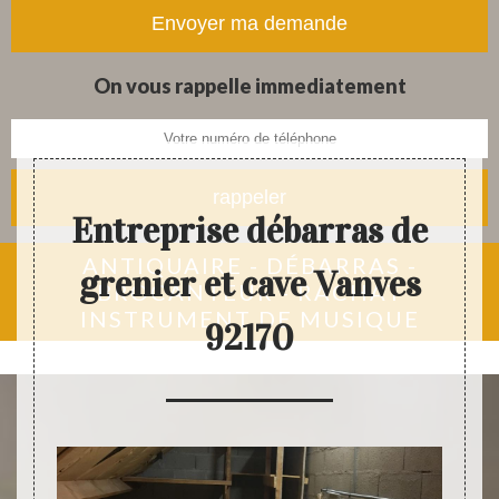
tapis et objets anciens
On vous rappelle immediatement
Entreprise débarras de
ANTIQUAIRE - DÉBARRAS -
grenier et cave Vanves
BROCANTEUR - RACHAT
INSTRUMENT DE MUSIQUE
92170