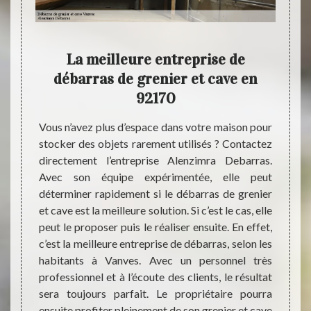
pour
La meilleure entreprise de
Ale
es
débarras de grenier et cave en
p
92170
es dans
barras.
Vous n’avez plus d’espace dans votre maison pour
A la 
mme les
stocker des objets rarement utilisés ? Contactez
grenie
iroirs
directement l’entreprise Alenzimra Debarras.
Vanves
èces de
Avec son équipe expérimentée, elle peut
débarr
énagers
déterminer rapidement si le débarras de grenier
permet
de cave
et cave est la meilleure solution. Si c’est le cas, elle
minute
 Vanves
peut le proposer puis le réaliser ensuite. En effet,
servic
pouvez
c’est la meilleure entreprise de débarras, selon les
site p
ionnel
habitants à Vanves. Avec un personnel très
Servi
vices a
professionnel et à l’écoute des clients, le résultat
équip
ave est
sera toujours parfait. Le propriétaire pourra
dispon
ensuite profiter pleinement de son grenier et cave