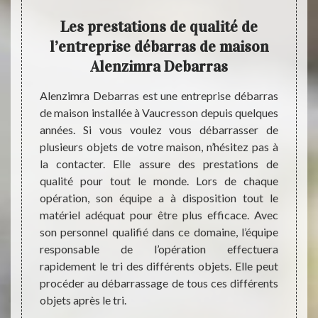
ras
Les prestations de qualité de
La 
ra
l’entreprise débarras de maison
d
Alenzimra Debarras
La soc
interv
ièce ou
Alenzimra Debarras est une entreprise débarras
profes
sionnel
de maison installée à Vaucresson depuis quelques
la mei
n à une
années. Si vous voulez vous débarrasser de
greni
barras,
plusieurs objets de votre maison, n’hésitez pas à
Contac
t sera
la contacter. Elle assure des prestations de
plus d
pour le
qualité pour tout le monde. Lors de chaque
mesure
ébarras
opération, son équipe a à disposition tout le
dont l
tisfait
matériel adéquat pour être plus efficace. Avec
jouets 
nzimra
son personnel qualifié dans ce domaine, l’équipe
abord
dont le
responsable de l’opération effectuera
déplac
é et le
rapidement le tri des différents objets. Elle peut
enviro
d de la
procéder au débarrassage de tous ces différents
objets après le tri.