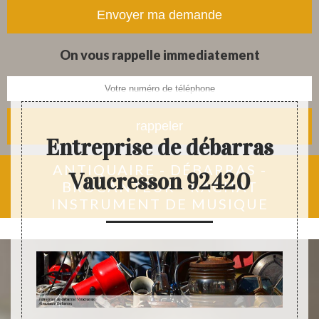
tapis et objets anciens
On vous rappelle immediatement
Entreprise de débarras
ANTIQUAIRE - DÉBARRAS -
Vaucresson 92420
BROCANTEUR - RACHAT
INSTRUMENT DE MUSIQUE