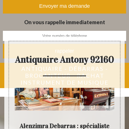
tapis et objets anciens
On vous rappelle immediatement
Antiquaire Antony 92160
ANTIQUAIRE - DÉBARRAS -
BROCANTEUR - RACHAT
INSTRUMENT DE MUSIQUE
ny :
Alenzimra Debarras : spécialiste
Con