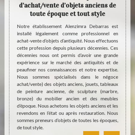
ire
d’achat/vente d’objets anciens de
l’a
toute époque et tout style
 simple
Notre établissement Alenzimra Debarras est
Pour v
. Selon
installé légalement comme professionnel en
l’anti
prendre
achat-vente d’objets d’antiquité. Nous effectuons
atout,
 signe
cette profession depuis plusieurs décennies. Ces
meuble
estimer.
décennies nous ont permis d’avoir une grande
objets
gne, un
expérience sur le marché des antiquités et de
plus d
limité…
peaufiner nos connaissances et notre expertise.
diffé
 c’est
Nous sommes spécialisés dans le négoce
renais
onneurs.
achat/vente) des objets anciens, jouets, tableaux
courbe
toire de
de peinture ancienne, de sculpture (marbre,
client
 valeur,
bronze) du mobilier ancien et des meubles
comme
toujours
d’époque. Nous achetons les objets anciens et les
rococo
revendons en l’état ou après restauration. Nous
cet a
sommes preneurs d’objets de toutes les époques,
antiqui
de tout style.