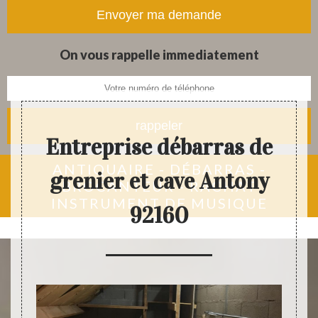
tapis et objets anciens
On vous rappelle immediatement
Entreprise débarras de
ANTIQUAIRE - DÉBARRAS -
grenier et cave Antony
BROCANTEUR - RACHAT
INSTRUMENT DE MUSIQUE
92160