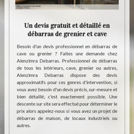
Un devis gratuit et détaillé en
Une
e
débarras de grenier et cave
su
160
Besoin d'un devis professionnel en débarras de
cave ou grenier ? Faites une demande chez
ébarras
En co
Alenzimra Debarras. Professionnel de débarras
s peut
profe
de tous les intérieurs, cave, grenier ou autres,
l a une
avant
Alenzimra Debarras dispose des devis
ans le
Debarr
approximatifs pour ces genres d'intervention, si
 depuis
cave. 
vous avez besoin d'un devis précis, sur-mesure et
 de ce
outil
bien détaillé, c'est exactement possible. Une
ectuée
suivant
descente sur site sera effectué pour déterminer le
it. Ses
en bon
prix alors appelez-nous si vous avez un projet de
tée sur
une so
débarras de maison, de locaux industriels ou
èle est
objets 
autres.
ez des
cave. 
tactez-
résul