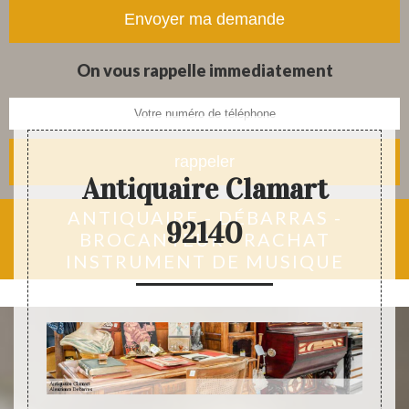
tapis et objets anciens
On vous rappelle immediatement
Antiquaire Clamart
ANTIQUAIRE - DÉBARRAS -
92140
BROCANTEUR - RACHAT
INSTRUMENT DE MUSIQUE