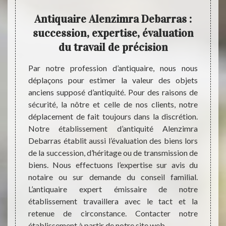
rt:
Antiquaire Alenzimra Debarras :
Ale
iste
succession, expertise, évaluation
mra
du travail de précision
Par notre profession d’antiquaire, nous nous
La dif
déplaçons pour estimer la valeur des objets
résid
arde un
anciens supposé d’antiquité. Pour des raisons de
brocan
. On ne
sécurité, la nôtre et celle de nos clients, notre
objet
vre le
déplacement de fait toujours dans la discrétion.
jusqu’
ionnels
Notre établissement d’antiquité Alenzimra
pratiq
 ce mot
Debarras établit aussi l’évaluation des biens lors
pour ê
ssance,
de la succession, d’héritage ou de transmission de
aussi.
(oui le
biens. Nous effectuons l’expertise sur avis du
foire 
ité). Le
notaire ou sur demande du conseil familial.
que l’
XVIIIe,
L’antiquaire expert émissaire de notre
répond
XIV… et
établissement travaillera avec le tact et la
Pour l
ion des
retenue de circonstance. Contacter notre
magasi
vec le
établissement à partir de notre site web.