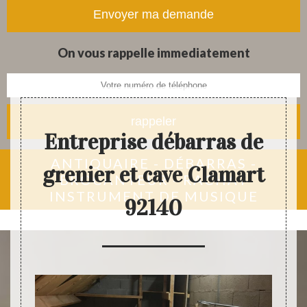
tapis et objets anciens
On vous rappelle immediatement
Entreprise débarras de
ANTIQUAIRE - DÉBARRAS -
grenier et cave Clamart
BROCANTEUR - RACHAT
INSTRUMENT DE MUSIQUE
92140