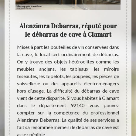
 en
Alenzimra Debarras, réputé pour
A
ve
le débarras de cave à Clamart
rras de
Mises à part les bouteilles de vin conservées dans
A la 
e chez
la cave, le local sert ordinairement de débarras.
urgenc
ébarras
On y trouve des objets hétéroclites comme les
est ju
autres,
meubles anciens, les tableaux, les miroirs
encomb
devis
biseautés, les bibelots, les poupées, les pièces de
intéri
ion, si
vaissellerie ou des appareils électroménagers
l'inte
sure et
hors d’usage. La difficulté du débarras de cave
les é
le. Une
vient de cette disparité. Si vous habitez à Clamart
servic
iner le
dans le département 92140, vous pouvez
pour 
ojet de
compter sur la compétence du professionnel
Alenz
iels ou
Alenzimra Debarras. La qualité de ses services a
entièr
fait sa renommée même si le débarras de cave est
gratuit
assez pénible.