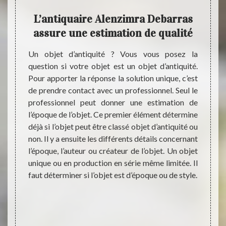
n à
L’antiquaire Alenzimra Debarras
L’an
uaire
assure une estimation de qualité
aut
Un objet d’antiquité ? Vous vous posez la
e
question si votre objet est un objet d’antiquité.
En cho
Pour apporter la réponse la solution unique, c’est
Alenzi
estimez
de prendre contact avec un professionnel. Seul le
objets
ez pas
professionnel peut donner une estimation de
mains.
ntactez
l’époque de l’objet. Ce premier élément détermine
estima
enzimra
déjà si l’objet peut être classé objet d’antiquité ou
(quali
sé est
non. Il y a ensuite les différents détails concernant
précie
 exacte
l’époque, l’auteur ou créateur de l’objet. Un objet
assure
bles de
unique ou en production en série même limitée. Il
de 10
bles va
faut déterminer si l’objet est d’époque ou de style.
d’est
reté en
certif
avec un
antiqu
vrer un
vend r
 le prix
toujou