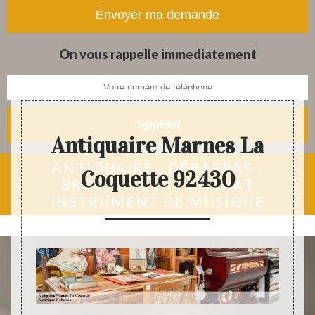
tapis et objets anciens
On vous rappelle immediatement
Antiquaire Marnes La
ANTIQUAIRE - DÉBARRAS -
Coquette 92430
BROCANTEUR - RACHAT
INSTRUMENT DE MUSIQUE