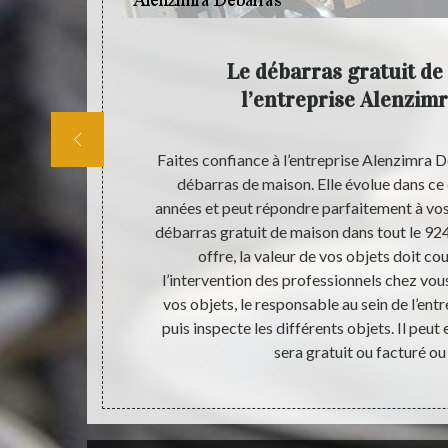
par des
Le débarras gratuit de
l’entreprise Alenzim
produit de la
Faites confiance à l’entreprise Alenzimra 
s. Le bénéfice
débarras de maison. Elle évolue dans ce
s frais de
années et peut répondre parfaitement à vos
t autres. Pour
débarras gratuit de maison dans tout le 92
e débarras qui
offre, la valeur de vos objets doit co
es comme les
l’intervention des professionnels chez vous
aitre ses
vos objets, le responsable au sein de l’ent
puis inspecte les différents objets. Il peut 
sera gratuit ou facturé ou