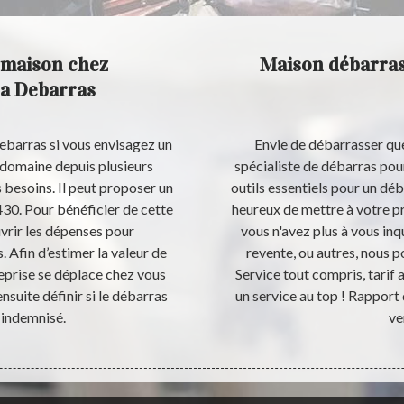
 maison chez
Maison débarras
ra Debarras
Debarras si vous envisagez un
Envie de débarrasser que
 domaine depuis plusieurs
spécialiste de débarras pou
 besoins. Il peut proposer un
outils essentiels pour un dé
430. Pour bénéficier de cette
heureux de mettre à votre pr
uvrir les dépenses pour
vous n'avez plus à vous in
. Afin d’estimer la valeur de
revente, ou autres, nous p
reprise se déplace chez vous
Service tout compris, tarif
ensuite définir si le débarras
un service au top ! Rapport
 indemnisé.
ve