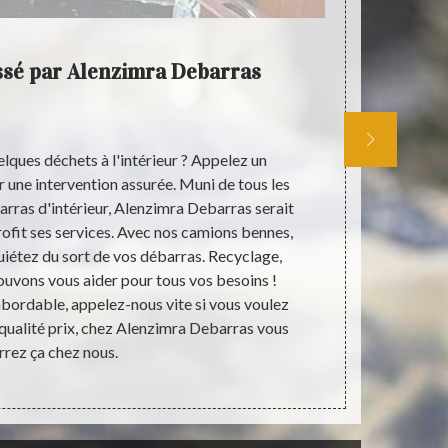
sé par Alenzimra Debarras
Alenz
ma
lques déchets à l'intérieur ? Appelez un
Alenzimra D
r une intervention assurée. Muni de tous les
siège à Ma
barras d'intérieur, Alenzimra Debarras serait
même d’effect
ofit ses services. Avec nos camions bennes,
et la cave e
quiétez du sort de vos débarras. Recyclage,
personnel re
ouvons vous aider pour tous vos besoins !
lors de la m
 abordable, appelez-nous vite si vous voulez
dans cette vil
 qualité prix, chez Alenzimra Debarras vous
rrez ça chez nous.