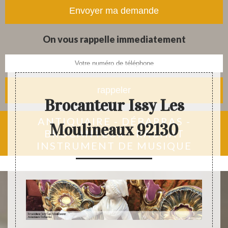
tapis et objets anciens
On vous rappelle immediatement
Brocanteur Issy Les
ANTIQUAIRE - DÉBARRAS -
Moulineaux 92130
BROCANTEUR - RACHAT
INSTRUMENT DE MUSIQUE