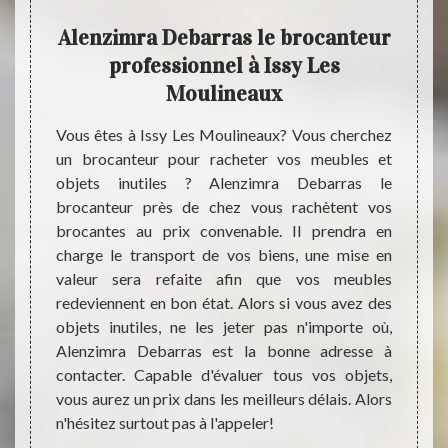
Alenzimra Debarras le brocanteur
Vi
a
professionnel à Issy Les
Le
Moulineaux
ren
ournent
Vous êtes à Issy Les Moulineaux? Vous cherchez
cherche
un brocanteur pour racheter vos meubles et
Pour 
 et leur
objets inutiles ? Alenzimra Debarras le
toujou
ion des
brocanteur près de chez vous rachètent vos
des ob
nzimra
brocantes au prix convenable. Il prendra en
potent
aux les
charge le transport de vos biens, une mise en
Alenzi
alistes
valeur sera refaite afin que vos meubles
brocan
 petits
redeviennent en bon état. Alors si vous avez des
un sta
ral, de
objets inutiles, ne les jeter pas n'importe où,
des ac
comme à
Alenzimra Debarras est la bonne adresse à
disant
l objet
contacter. Capable d'évaluer tous vos objets,
très v
années
vous aurez un prix dans les meilleurs délais. Alors
vente 
nteur.
n'hésitez surtout pas à l'appeler!