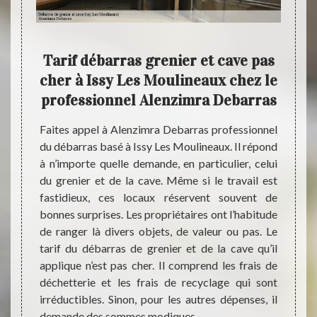
t et
Tarif débarras grenier et cave pas
Ale
imra
cher à Issy Les Moulineaux chez le
p
professionnel Alenzimra Debarras
et vous
Faites appel à Alenzimra Debarras professionnel
A la 
rras ?
du débarras basé à Issy Les Moulineaux. Il répond
grenie
rras si
à n’importe quelle demande, en particulier, celui
Issy L
ns ses
du grenier et de la cave. Même si le travail est
demand
s objets
fastidieux, ces locaux réservent souvent de
savoi
grader
bonnes surprises. Les propriétaires ont l’habitude
intéri
se peut
de ranger là divers objets, de valeur ou pas. Le
client
urer un
tarif du débarras de grenier et de la cave qu’il
faites
 tarif,
applique n’est pas cher. Il comprend les frais de
nos pr
tuit et
déchetterie et les frais de recyclage qui sont
avec 
sur les
irréductibles. Sinon, pour les autres dépenses, il
sommes
n et la
demande des sommes modiques.