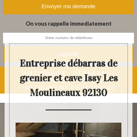
tapis et objets anciens
On vous rappelle immediatement
Entreprise débarras de
ANTIQUAIRE - DÉBARRAS -
grenier et cave Issy Les
BROCANTEUR - RACHAT
INSTRUMENT DE MUSIQUE
Moulineaux 92130