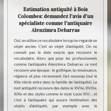
as
Estimation antiquité à Bois
Ale
s
Colombes: demandez l’avis d’un
spécialiste comme l’antiquaire
Vous 
Alenzimra Debarras
Alenzi
onfiez-
offre 
tallé à
Oui, on utilise ce vocabulaire lorsqu’on regarde un
une ve
, nous
objet ancien. C’est un objet d’antiquité. On ne
près d
objets
connait pas la date exacte que recouvre le
antiq
r, nous
vocabulaire. Alors que pour les professionnels
Alenzi
valuer.
comme l’antiquaire Alenzimra Debarras ce mot
et vou
ous les
recouvre une époque : le gothique, la renaissance,
pour l
'autres
régence et plus récemment l’art nouveau (oui le
objet
us vous
XXe siècle entre dans la famille de l’antiquité). Le
intéri
ponses.
mot antiquité recouvre des dates le XVIIe, XVIIIe,
vous sa
z pas à
XIXe et des styles comme le style Louis XIV… et
c’est à l’antiquaire qui assure l’estimation des
objets d’antiquité, par exemple avec le