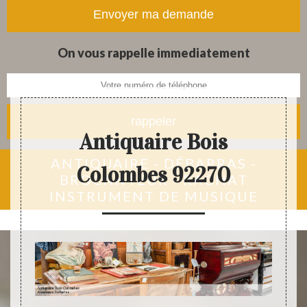
tapis et objets anciens
On vous rappelle immediatement
Antiquaire Bois
ANTIQUAIRE - DÉBARRAS -
Colombes 92270
BROCANTEUR - RACHAT
INSTRUMENT DE MUSIQUE