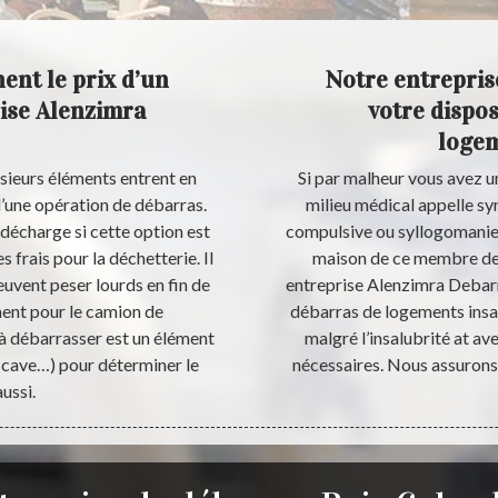
ent le prix d’un
Notre entrepris
ise Alenzimra
votre dispo
logem
sieurs éléments entrent en
Si par malheur vous avez u
d’une opération de débarras.
milieu médical appelle s
 décharge si cette option est
compulsive ou syllogomanie 
 frais pour la déchetterie. Il
maison de ce membre de l
euvent peser lourds en fin de
entreprise Alenzimra Debarr
ment pour le camion de
débarras de logements insal
 à débarrasser est un élément
malgré l’insalubrité at av
 cave…) pour déterminer le
nécessaires. Nous assurons 
aussi.