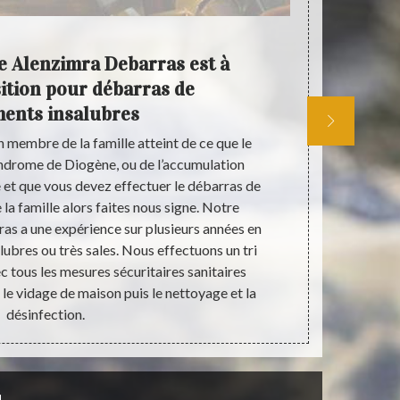
e Alenzimra Debarras est à
Devis
sition pour débarras de
ents insalubres
n membre de la famille atteint de ce que le
Si vous voul
yndrome de Diogène, ou de l’accumulation
tragiqu
et que vous devez effectuer le débarras de
professionn
a famille alors faites nous signe. Notre
Debarras pe
as a une expérience sur plusieurs années en
vous aider 
ubres ou très sales. Nous effectuons un tri
préparer un
ec tous les mesures sécuritaires sanitaires
devis à part
le vidage de maison puis le nettoyage et la
pouvez aussi 
désinfection.