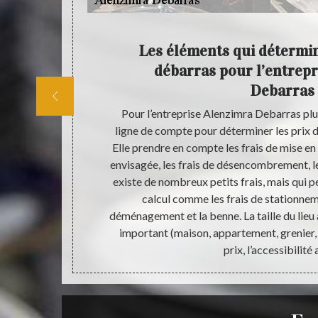
nel en
Les éléments qui détermin
débarras pour l’entrepr
Debarras
 de projet ou
Pour l’entreprise Alenzimra Debarras plu
aison ? Des
ligne de compte pour déterminer les prix 
 raison, chez
Elle prendre en compte les frais de mise en
ébarras.
envisagée, les frais de désencombrement, les
ras est une
existe de nombreux petits frais, mais qui p
ous viendrons
calcul comme les frais de stationne
e prix, faites
déménagement et la benne. La taille du lieu
offrons un
important (maison, appartement, grenier,
bes 92270.
prix, l’accessibilité 