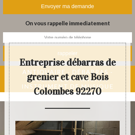
tapis et objets anciens
On vous rappelle immediatement
Entreprise débarras de
ANTIQUAIRE - DÉBARRAS -
grenier et cave Bois
BROCANTEUR - RACHAT
INSTRUMENT DE MUSIQUE
Colombes 92270