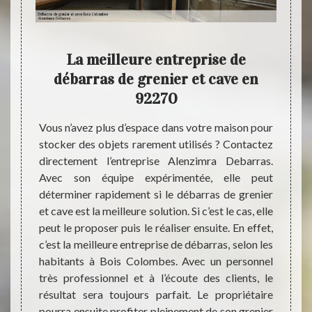
eure
La meilleure entreprise de
Al
débarras de grenier et cave en
tar
nible à
92270
enzimra
ur vous
Vous n’avez plus d’espace dans votre maison pour
L’exis
e, chez
stocker des objets rarement utilisés ? Contactez
cave e
ssible.
directement l’entreprise Alenzimra Debarras.
n’est 
sseurs
Avec son équipe expérimentée, elle peut
sont d
 n'avez
déterminer rapidement si le débarras de grenier
où cha
e, nous
et cave est la meilleure solution. Si c’est le cas, elle
cave. 
moment
peut le proposer puis le réaliser ensuite. En effet,
chaque
ons les
c’est la meilleure entreprise de débarras, selon les
les fr
e devis
habitants à Bois Colombes. Avec un personnel
déchet
très professionnel et à l’écoute des clients, le
du tar
résultat sera toujours parfait. Le propriétaire
profes
pourra ensuite profiter pleinement de son grenier
Colombe